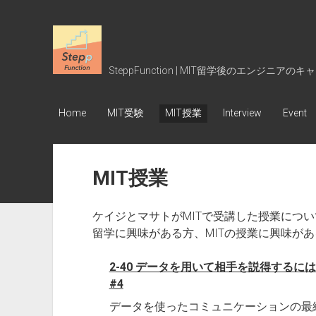
SteppFunction
SteppFunction | MIT留学後のエンジニアの
Home
MIT受験
MIT授業
Interview
Event
MIT授業
ケイジとマサトがMITで受講した授業につ
留学に興味がある方、MITの授業に興味が
2-40 データを用いて相手を説得するに
#4
データを使ったコミュニケーションの最