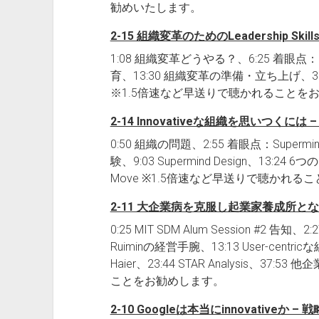
勧めいたします。
2-15 組織変革のためのLeadership Skil
1:08 組織変革どうやる？、6:25 着眼点：Lead
育、13:30 組織変革の準備・立ち上げ、35
※1.5倍速など早送りで聴かれることを
2-14 Innovativeな組織を思いつくには
0:50 組織の問題、2:55 着眼点：Supermind
験、9:03 Supermind Design、13:24 6つのD
Move ※1.5倍速など早送りで聴かれ
2-11 大企業病を克服し起業家養成所となっ
0:25 MIT SDM Alum Session #2 告知、2
Ruiminの経営手腕、13:13 User-centri
Haier、23:44 STAR Analysis、3
ことをお勧めします。
2-10 Googleは本当にinnovativeか 