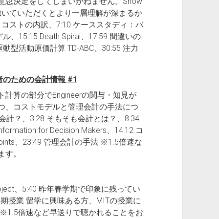
思決定をしてしまいかねません。Show
）聴いていただくとより一層理解が深まるか
4 コストの内訳、7:10 ケーススタディ：バ
:15 Death Spiral、17:59 間違いの
型活動原価計算 TD-ABC、30:55 注力
決定者のための会計情報 #1
算の部分でEngineerの関与・知見が
つ、コストモデルと管理会計の手法につ
なぜ会計？、3:28 そもそも会計とは？、8:34
mation for Decision Makers、14:12 コ
ints、23:49 管理会計の手法 ※1.5倍速な
ます。
ng Project、5:40 昨年春学期で印象に残ってい
 春学期授業 留学に興味ある方、MITの授業に
※1.5倍速など早送りで聴かれることをお