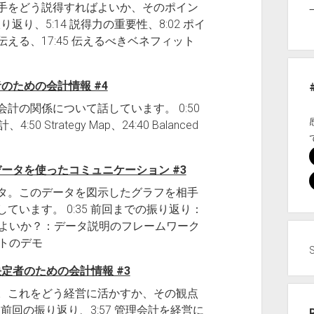
手をどう説得すればよいか、そのポイン
返り、5:14 説得力の重要性、8:02 ポイ
る、17:45 伝えるべきベネフィット
者のための会計情報 #4
計の関係について話しています。 0:50
Strategy Map、24:40 Balanced
 データを使ったコミュニケーション #3
タ。このデータを図示したグラフを相手
います。 0:35 前回までの振り返り：
ればよいか？：データ説明のフレームワーク
マサトのデモ
決定者のための会計情報 #3
。これをどう経営に活かすか、その観点
 前回の振り返り、3:57 管理会計を経営に