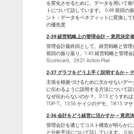
を変化させるために、データを用いて相
トについて話しています。 0:48 前回の振り
ント：データをベネフィットに変換して伝え
の優先度
2-39 経営戦略上の管理会計 – 意思決定
管理会計最終回として、経営戦略と管理会
前回の振り返り、1:45 経営戦略と管理会計、4:50 
Scorecard、29:21 Action Plan
2-37 グラフをどう上手く説明するか –
主張を根拠づけるために欠かせないデー
に伝わるように説明する方法について話して
なぜ伝わらないのか？、3:13 どうす
TOP-T、13:56 ケイジのデモ、18:15 
2-36 会計をどう経営に活かすか – 意思
管理会計を通じてコスト構造が明らかに
と分析手法について話しています。 0:46