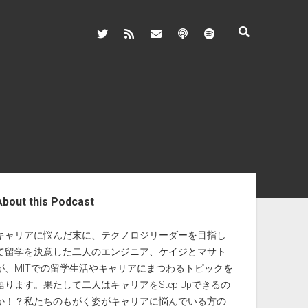
twitter
rss
steppfunction@gmail.com
podcast
spotify
ebar
About this Podcast
キャリアに悩んだ末に、テクノロジリーダーを目指し
て留学を決意した二人のエンジニア、ケイジとマサト
が、MITでの留学生活やキャリアにまつわるトピックを
語ります。果たして二人はキャリアをStep Upできるの
か！？私たちのもがく姿がキャリアに悩んでいる方の