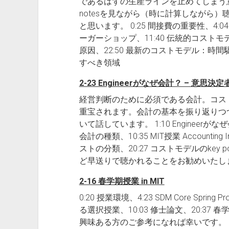
であるはずの生産ラインを止めてしまう意
notesを見ながら（時に計算しながら
と思います。 0:25 間接費の重要性、4:0
ーガーショップ、11:40 伝統的コストモデル、15
原因、22:50 最新のコストモデル：時間駆動
すべき領域
2-23 Engineerがなぜ会計？ – 意思
経営判断のために必須である会計。コスト計
重宝されます。会計の基本を振り返りつ
いて話しています。 1:10 Engineerが
会計の種類、10:35 MIT授業 Accounting Infor
ストの分類、20:27 コストモデルのkey po
ど早送りで聴かれることをお勧めいたし
2-16 春学期授業 in MIT
0:20 授業環境、4:23 SDM Core Spri
る選択授業、10:03 修士論文、20:37
興味ある方のご参考になれば幸いです。 