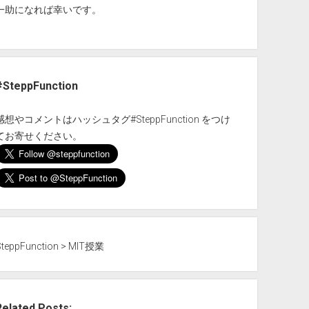
一助になれば幸いです。
#SteppFunction
感想やコメントはハッシュタグ#SteppFunction をつけ
てお寄せください。
SteppFunction
>
MIT授業
Related Posts: