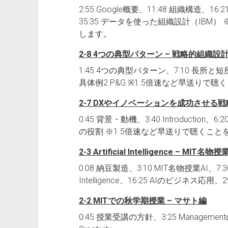
2:55 Google概要、11:48 組織構造
35:35 データを使った組織設計（IBM
します。
2-8 4つの典型パターン – 戦略的組織設計
1:45 4つの典型パターン、7:10 長所と短所、33:
具体例2 P&G ※1.5倍速など早送りで
2-7 DXやイノベーションを成功させる戦
0:45 背景・動機、3:40 Introduction、
の役割 ※1.5倍速など早送りで聴くこと
2-3 Artificial Intelligence – MIT名物授
0:08 納豆製造、3:10 MIT名物授業AI、7:
Intelligence、16:25 AIのビジネス応用、2
2-2 MITでの秋学期授業 – マサト編
0:45 授業受講の方針、3:25 Managementの