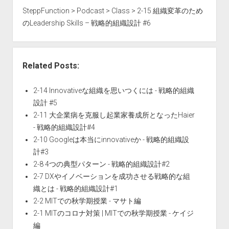
SteppFunction
>
Podcast
>
Class
>
2-15 組織変革のため
のLeadership Skills – 戦略的組織設計 #6
Related Posts:
2-14 Innovativeな組織を思いつくには - 戦略的組織
設計 #5
2-11 大企業病を克服し起業家養成所となったHaier
- 戦略的組織設計#4
2-10 Googleは本当にinnovativeか - 戦略的組織設
計#3
2-8 4つの典型パターン - 戦略的組織設計#2
2-7 DXやイノベーションを成功させる戦略的な組
織とは - 戦略的組織設計#1
2-2 MITでの秋学期授業 - マサト編
2-1 MITのコロナ対策 | MITでの秋学期授業 - ケイジ
編