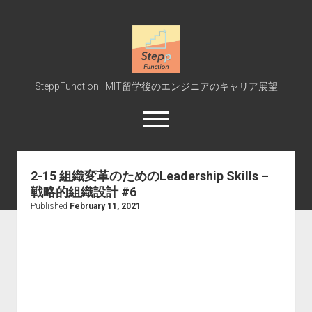
SteppFunction
SteppFunction | MIT留学後のエンジニアのキャリア展望
open
menu
twitter
rss
steppfunction@gmail.com
podcast
spotify
2-15 組織変革のためのLeadership Skills –
戦略的組織設計 #6
Home
Published
February 11, 2021
MIT受験
MIT授業
Interview
Event
Blog