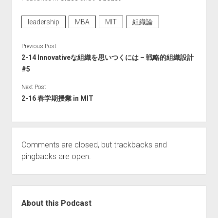
leadership
MBA
MIT
組織論
Previous Post
2-14 Innovativeな組織を思いつくには – 戦略的組織設計
#5
Next Post
2-16 春学期授業 in MIT
Comments are closed, but
trackbacks
and
pingbacks are open.
Sidebar
About this Podcast