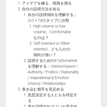
アイデアを練る、情熱を測る
自分の説得方法を知る
自分の説得傾向を理解する：
2×2 + 1の5タイプに分類
High volume or low
volume、Comfortable
なのは？
Self-oriented or Other-
oriented、どちらかの
傾向が強い？
説得するための6つのchannel
を理解する：Interest-based /
Authority / Politics / Rationality
/ Inspirational & Emotion
(Vision) / Relationships
巻き込む相手を見定める
意思決定する人たちを特定す
る
誰を説得すればよいか見定め