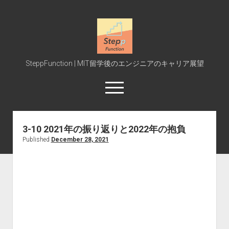
SteppFunction
SteppFunction | MIT留学後のエンジニアのキャリア展望
open
menu
twitter
rss
steppfunction@gmail.com
podcast
spotify
3-10 2021年の振り返りと2022年の抱負
Published
December 28, 2021
Home
MIT受験
MIT授業
Interview
Event
Blog