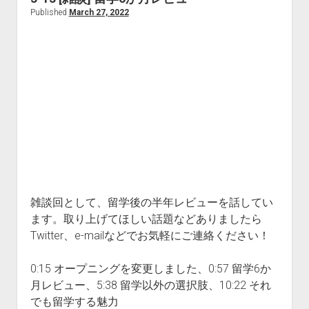
目
Published
March 27, 2022
す
る
10
の
ブ
レ
イ
ク
ス
ル
ー
雑談回として、留学後の半年レビューを話してい
テ
ます。取り上げてほしい話題などありましたら
ク
Twitter、e-mailなどでお気軽にご連絡ください！
ノ
ロ
0:15 オープニングを変更しました、0:57 留学6か
ジ
月レビュー、5:38 留学以外の選択肢、10:22 それ
でも留学する魅力