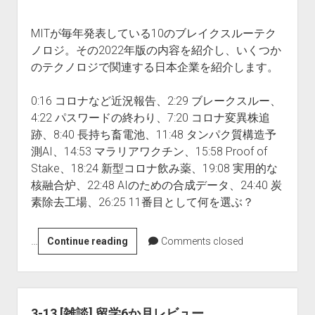
MITが毎年発表している10のブレイクスルーテク
ノロジ。その2022年版の内容を紹介し、いくつか
のテクノロジで関連する日本企業を紹介します。
0:16 コロナなど近況報告、2:29 ブレークスルー、
4:22 パスワードの終わり、7:20 コロナ変異株追
跡、8:40 長持ち畜電池、11:48 タンパク質構造予
測AI、14:53 マラリアワクチン、15:58 Proof of
Stake、18:24 新型コロナ飲み薬、19:08 実用的な
核融合炉、22:48 AIのための合成データ、24:40 炭
素除去工場、26:25 11番目として何を選ぶ？
…
3-
Continue reading
Comments closed
14
MIT
が
注
3-13 [雑談] 留学6か月レビュー