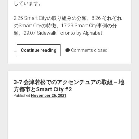
しています。
2:25 Smart Cityの取り組みの分類、8:26 それぞれ
のSmart Cityの特徴、17:23 Smart City事例の分
類、29:07 Sidewalk Toronto by Alphabet
…
3-
Continue reading
Comments closed
8
世
界
の
3-7 会津若松でのアクセンチュアの取組 – 地
Smart
方都市とSmart City #2
City
Published
November 26, 2021
の
潮
流
–
地