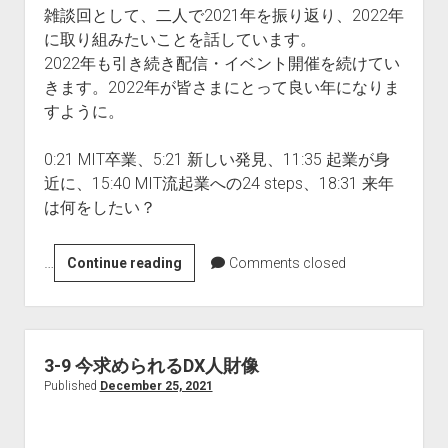
雑談回として、二人で2021年を振り返り、2022年
に取り組みたいことを話しています。
2022年も引き続き配信・イベント開催を続けてい
きます。2022年が皆さまにとって良い年になりま
すように。
0:21 MIT卒業、5:21 新しい発見、11:35 起業が身
近に、15:40 MIT流起業への24 steps、18:31 来年
は何をしたい？
…
3-
Continue reading
Comments closed
10
2021
年
の
3-9 今求められるDX人財像
振
Published
December 25, 2021
り
返