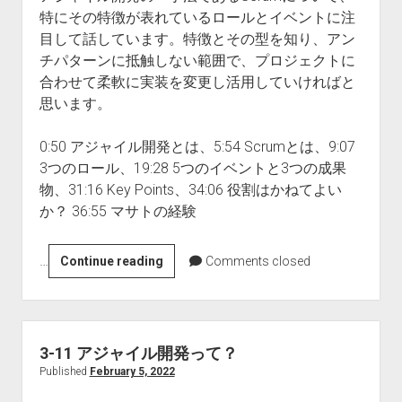
特にその特徴が表れているロールとイベントに注
目して話しています。特徴とその型を知り、アン
チパターンに抵触しない範囲で、プロジェクトに
合わせて柔軟に実装を変更し活用していければと
思います。
0:50 アジャイル開発とは、5:54 Scrumとは、9:07
3つのロール、19:28 5つのイベントと3つの成果
物、31:16 Key Points、34:06 役割はかねてよい
か？ 36:55 マサトの経験
…
3-
Continue reading
Comments closed
12
Scrum
–
ア
3-11 アジャイル開発って？
ジ
Published
February 5, 2022
ャ