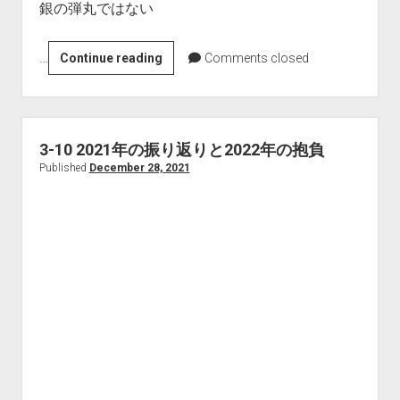
銀の弾丸ではない
…
3-
Continue reading
Comments closed
11
ア
ジ
ャ
3-10 2021年の振り返りと2022年の抱負
イ
Published
December 28, 2021
ル
開
発
っ
て？