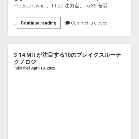
Product Owner、11:20 注力点、16:35 苦労
…
3-
Continue reading
Comments closed
15
Product
Owner
と
3-14 MITが注目する10のブレイクスルーテ
い
クノロジ
う
Published
April 10, 2022
職