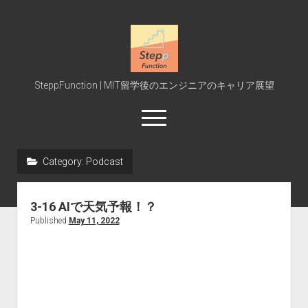
SteppFunction
SteppFunction | MIT留学後のエンジニアのキャリア展望
open
menu
twitter
rss
steppfunction@gmail.com
podcast
spotify
Category:
Podcast
Home
3-16 AIで天気予報！？
MIT受験
Published
May 11, 2022
MIT授業
Interview
Event
Blog