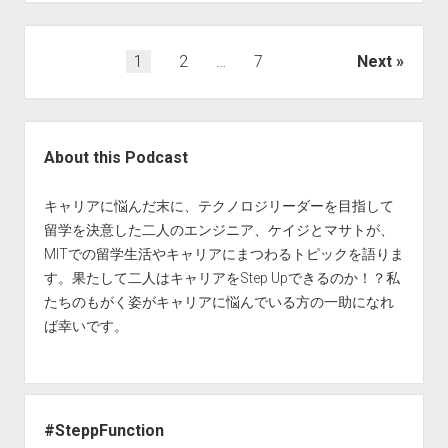
会
津
若
Posts
1
2
…
7
Next
松
pagination
で
の
Sidebar
ア
About this Podcast
ク
セ
キャリアに悩んだ末に、テクノロジリーダーを目指して
ン
留学を決意した二人のエンジニア、ケイジとマサトが、
チ
MITでの留学生活やキャリアにまつわるトピックを語りま
ュ
す。果たして二人はキャリアをStep Upできるのか！？私
ア
たちのもがく姿がキャリアに悩んでいる方の一助になれ
の
ば幸いです。
取
組
–
地
#SteppFunction
方