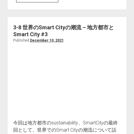
9
今
求
め
3-8 世界のSmart Cityの潮流 – 地方都市と
ら
Smart City #3
れ
Published
December 10, 2021
る
DX
人
財
像
今回は地方都市のsustainability、SmartCityの最終
回として、世界でのSmart Cityの潮流について話