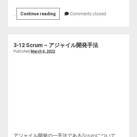
…
3-
Continue reading
Comments closed
13
[雑
談]
留
3-12 Scrum – アジャイル開発手法
学
Published
March 6, 2022
6
か
月
レ
ビ
ュ
ー
アジャイル開発の一手法であるScrumについて、