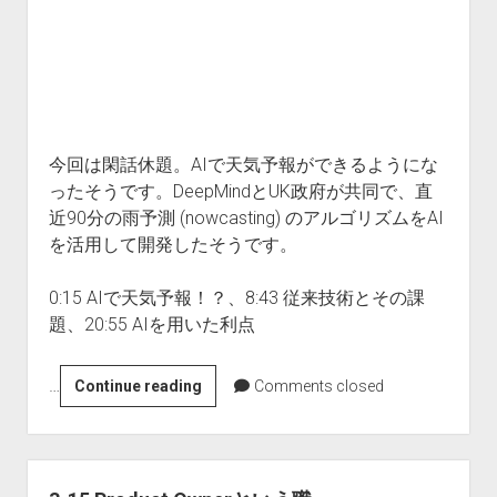
All Posts
About Us
Subscribe
今回は閑話休題。AIで天気予報ができるようにな
ったそうです。DeepMindとUK政府が共同で、直
近90分の雨予測 (nowcasting) のアルゴリズムをAI
を活用して開発したそうです。
0:15 AIで天気予報！？、8:43 従来技術とその課
題、20:55 AIを用いた利点
…
3-
Continue reading
Comments closed
16
AI
で
天