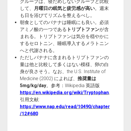
グループは、寝だめしないグループと比較
して、
月曜日の眠気と疲労感が高い
。週末
も日を浴びてリズムを整えるべし。
朝食としてのバナナは睡眠にも良い。必須
アミノ酸の一つである
トリプトファン
が含
まれる。トリプトファンは気分を穏やかに
するセロトニン、睡眠導入するメラトニン
へと代謝される。
ただしバナナに含まれるトリプトファンの
量は他と比較して多くはない模様、卵の白
身が良さそう。なお、the U.S. Institute of
Medicine (2002) によれば、
推奨量は
5mg/kg/day
。参考：Wikipedia 英語版
https://en.wikipedia.org/wiki/Tryptophan
,
引用文献:
https://www.nap.edu/read/10490/chapter
/12#680