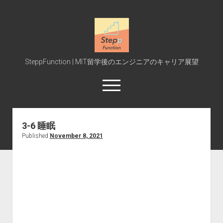
SteppFunction
SteppFunction | MIT留学後のエンジニアのキャリア展望
open
menu
twitter
rss
steppfunction@gmail.com
podcast
spotify
3-6 睡眠
Published
November 8, 2021
Home
MIT受験
MIT授業
Interview
Event
Blog