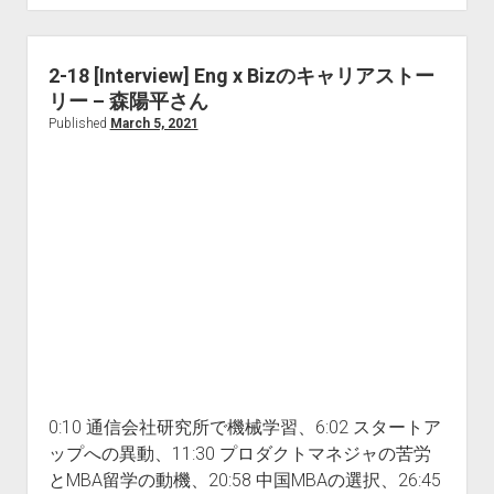
Innovation
Discovery
Japan
2-18 [Interview] Eng x Bizのキャリアストー
2021
リー – 森陽平さん
–
Published
March 5, 2021
MIT
学
生
の
日
本
企
業
訪
問
ツ
0:10 通信会社研究所で機械学習、6:02 スタートア
ア
ップへの異動、11:30 プロダクトマネジャの苦労
ー
とMBA留学の動機、20:58 中国MBAの選択、26:45