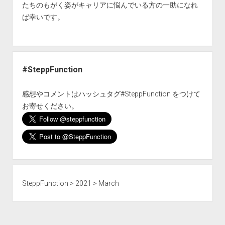
ア
たちのもがく姿がキャリアに悩んでいる方の一助になれ
ス
ば幸いです。
ト
ー
リ
ー
#SteppFunction
–
森
感想やコメントはハッシュタグ#SteppFunction をつけて
陽
お寄せください。
平
さ
ん
SteppFunction
>
2021
>
March