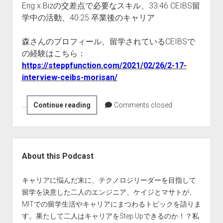
Eng x Bizの交差点で必要なスキル、33:46 CEIBS留
学中の活動、40:25 卒業後のキャリア
森さんのプロフィール、留学されているCEIBSで
の経験はこちら：
https://steppfunction.com/2021/02/26/2-17-
interview-ceibs-morisan/
…
2-
Continue reading
Comments closed
18
[Interview]
Eng
Sidebar
x
About this Podcast
Biz
の
キャリアに悩んだ末に、テクノロジリーダーを目指して
キ
留学を決意した二人のエンジニア、ケイジとマサトが、
ャ
MITでの留学生活やキャリアにまつわるトピックを語りま
リ
す。果たして二人はキャリアをStep Upできるのか！？私