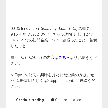
れ
る
選
択
肢
00:35 Innovation Discovery Japan (IDJ) の概要、
は？
9:15 今年IDJ2021のバーチャル訪問設計、12:47
–
IDJ2021での訪問企業、23:25 頑張ったこと・苦労
エ
したこと
ネ
ル
前回IDJ (IDJ2020) の内容は
こちら
よりお聴きくだ
ギ
さい。
ー
と
MIT学生の訪問に興味を持たれた企業の方は、ぜ
脱
ひIDJ幹事団もしくはSteppFunctionにご連絡くだ
炭
さい。
素
#1
…
2-
Continue reading
Comments closed
19