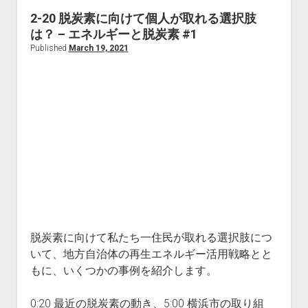
ト
2-20 脱炭素に向けて個人が取れる選択肢
ン
は？ – エネルギーと脱炭素 #1
の
Published
March 19, 2021
日
本
人
コ
ミ
ュ
ニ
テ
ィ
脱炭素に向けて私たち一住民が取れる選択肢につ
いて、地方自治体の再生エネルギー活用戦略とと
もに、いくつかの事例を紹介します。
0:20 最近の脱炭素の動き、5:00 横浜市の取り組