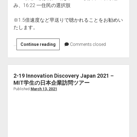
み、16:22 一住民の選択肢
※1.5倍速度など早送りで聴かれることをお勧めい
たします。
…
2-
Continue reading
Comments closed
20
脱
炭
素
2-19 Innovation Discovery Japan 2021 –
に
MIT学生の日本企業訪問ツアー
向
Published
March 13, 2021
け
て
個
人
が
取