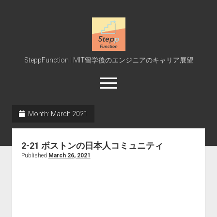
SteppFunction
SteppFunction | MIT留学後のエンジニアのキャリア展望
open
menu
twitter
rss
steppfunction@gmail.com
podcast
spotify
Month:
March 2021
Home
2-21 ボストンの日本人コミュニティ
MIT受験
Published
March 26, 2021
MIT授業
Interview
Event
Blog