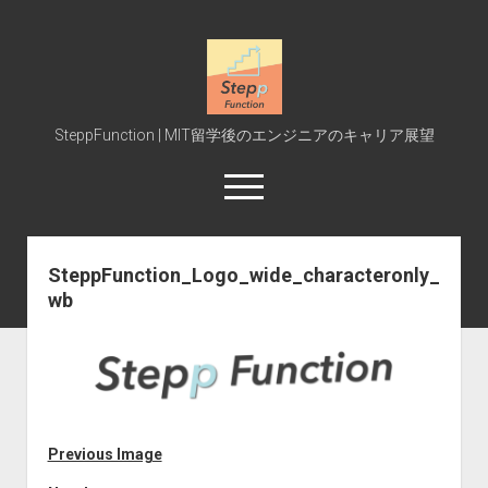
SteppFunction
SteppFunction | MIT留学後のエンジニアのキャリア展望
open
menu
twitter
rss
steppfunction@gmail.com
podcast
spotify
SteppFunction_Logo_wide_characteronly_
wb
Home
MIT受験
MIT授業
Interview
Event
Previous Image
Blog