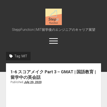
SteppFunction
SteppFunction | MIT留学後のエンジニアのキャリア展望
open
menu
twitter
rss
steppfunction@gmail.com
podcast
spotify
Tag:
MIT
Home
1-6 スコアメイク Part 3 – GMAT | 国語教育 |
MIT受験
留学中の英会話
MIT授業
Published
July 20, 2020
Interview
Event
Blog