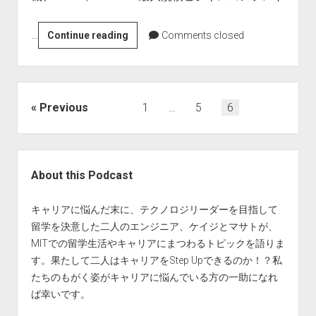
の
ト
Online
…
1-
Continue reading
Comments closed
授
1
業
海
に
外
対
留
す
Posts
Previous
1
…
5
6
学
る
pagination
の
学
動
生
Sidebar
機
ア
About this Podcast
|
ン
$100K@MIT
ケ
キャリアに悩んだ末に、テクノロジリーダーを目指して
ー
留学を決意した二人のエンジニア、ケイジとマサトが、
ト
MITでの留学生活やキャリアにまつわるトピックを語りま
|
す。果たして二人はキャリアをStep Upできるのか！？私
Lola
たちのもがく姿がキャリアに悩んでいる方の一助になれ
in
ば幸いです。
Space