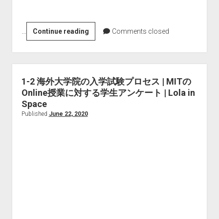
語
教
…
1-
Continue reading
Comments closed
育
3
|
受
留
験
学
で
中
1-2 海外大学院の入学試験プロセス | MITの
最
の
Online授業に対する学生アンケート | Lola in
初
Space
英
に
Published
June 22, 2020
会
取
話
組
む
こ
と
|
受
験
全