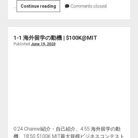
…
1-
Continue reading
Comments closed
体
2
へ
海
の
外
ア
大
ド
1-1 海外留学の動機 | $100K@MIT
学
バ
Published
June 19, 2020
院
イ
の
ス
入
|
学
ス
試
ト
験
レ
プ
ス
ロ
マ
セ
ネ
ス
ジ
|
メ
0:24 Channel紹介・自己紹介、4:55 海外留学の動
MIT
ン
機、18:50 $100K MIT最大規模ビジネスコンテスト