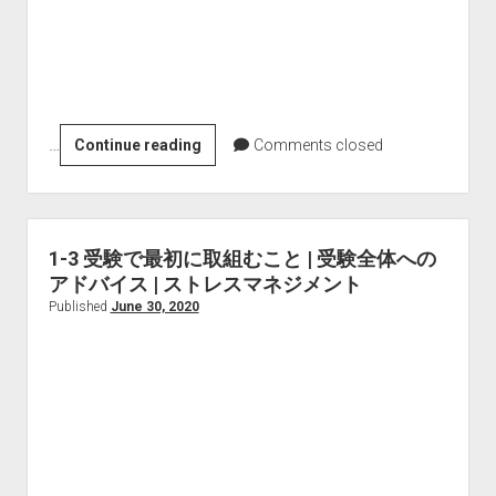
All Posts
About Us
Subscribe
…
1-
Continue reading
Comments closed
6
ス
コ
ア
1-3 受験で最初に取組むこと | 受験全体への
メ
アドバイス | ストレスマネジメント
イ
Published
June 30, 2020
ク
Part
3
–
GMAT
|
国